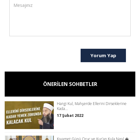
Yorum Yap
ÖNERİLEN SOHBETLER
Hangi Kul, Mahşerde Ellerini Dirseklerine
Kada...
17 Şubat 2022
Kıyamet Günü Oruç ve Kur’an Kula Nasıl �...