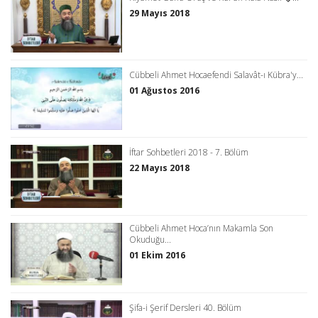
29 Mayıs 2018
Cübbeli Ahmet Hocaefendi Salavât-ı Kübra'y...
01 Ağustos 2016
İftar Sohbetleri 2018 - 7. Bölüm
22 Mayıs 2018
Cübbeli Ahmet Hoca’nın Makamla Son
Okuduğu...
01 Ekim 2016
Şifa-i Şerif Dersleri 40. Bölüm