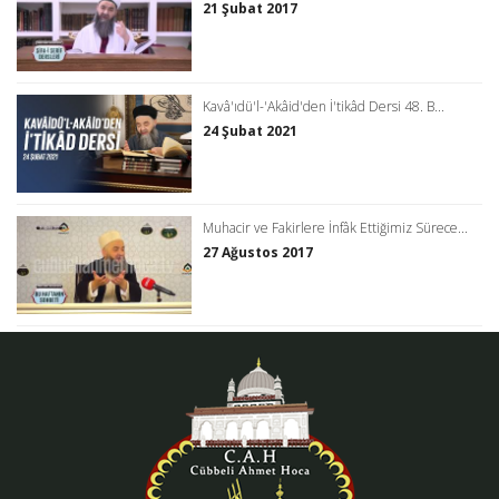
21 Şubat 2017
Kavâ'ıdü'l-'Akâid'den İ'tikâd Dersi 48. B...
24 Şubat 2021
Muhacir ve Fakirlere İnfâk Ettiğimiz Sürece...
27 Ağustos 2017