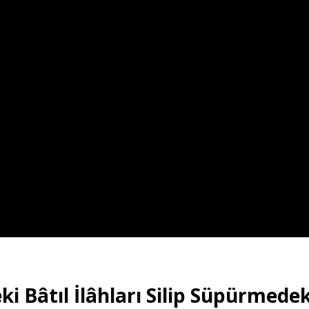
ki Bâtıl İlâhları Silip Süpürmedek