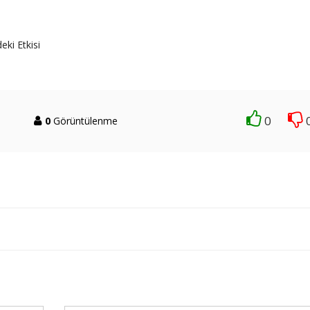
eki Etkisi
0
0
Görüntülenme