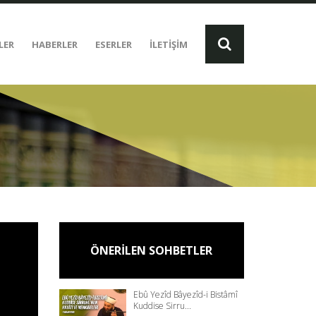
LER
HABERLER
ESERLER
İLETİŞİM
ÖNERİLEN SOHBETLER
Ebû Yezîd Bâyezîd-i Bistâmî
Kuddise Sirru...