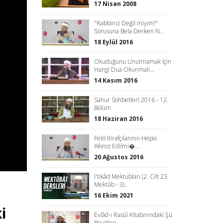
17 Nisan 2008
"Rabbiniz Değil miyim?"
Sorusuna Bela Derken N...
18 Eylül 2016
Okuduğunu Unutmamak İçin
Hangi Dua Okunmalı...
14 Kasım 2016
Sahur Sohbetleri 2016 - 12.
Bölüm
18 Haziran 2016
Fetö İtirafçılarının Hepsi
Aforoz Edilmi�...
20 Ağustos 2016
İ'tikâd Mektubları (2. Cilt 23.
Mektûb - 3)...
16 Ekim 2021
i
Evlâd-ı Rasûl Kitabınındaki Şu
Beyitleri ...