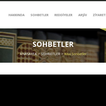
HAKKINDA
SOHBETLER
REDDİYELER
ARŞİV
ZİYARET
SOHBETLER
ANASAYFA
SOHBETLER
Kısa Sohbetler