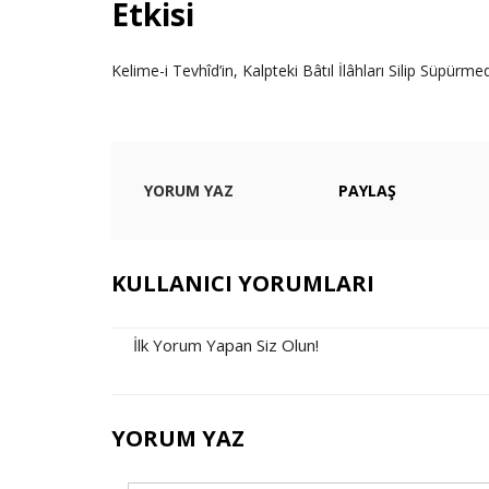
Etkisi
Kelime-i Tevhîd’in, Kalpteki Bâtıl İlâhları Silip Süpürmed
YORUM YAZ
PAYLAŞ
KULLANICI YORUMLARI
İlk Yorum Yapan Siz Olun!
YORUM YAZ