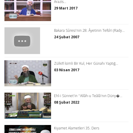
Arazis...
29 Mart 2017
Bakara Sûresi'nin 28. Âyetinin Tefsîri (Rady...
24 Şubat 2007
Zülkifl İsimli Bir Kul, Her Günahı Yaptığ...
03 Nisan 2017
Ehl-i Sünnet'in ''Allâh-u Teâlâ'nın Düny�...
08 Şubat 2022
Kıyamet Alametleri 35. Ders