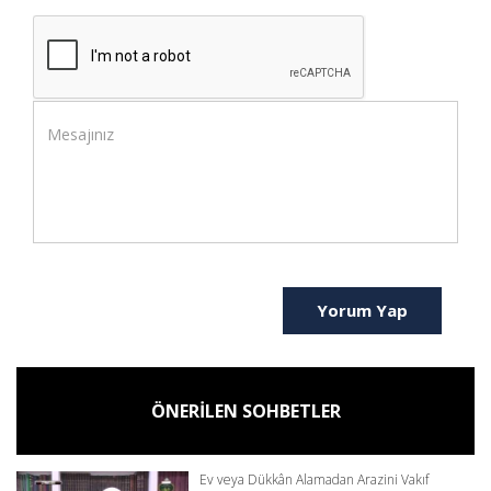
Yorum Yap
ÖNERİLEN SOHBETLER
Ev veya Dükkân Alamadan Arazini Vakıf