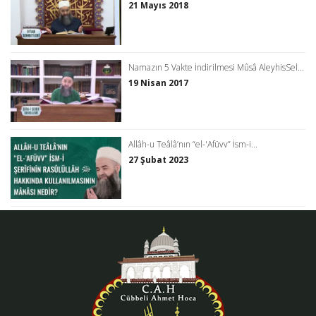
21 Mayıs 2018
Namazın 5 Vakte İndirilmesi Mûsâ AleyhisSel...
19 Nisan 2017
Allâh-u Teâlâ’nın “el-'Afüvv” İsm-i...
27 Şubat 2023