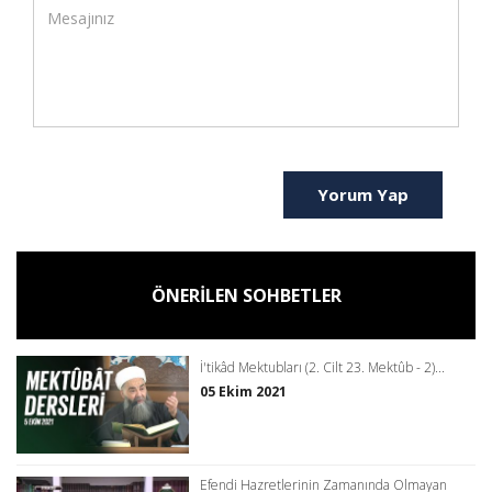
Yorum Yap
ÖNERİLEN SOHBETLER
İ'tikâd Mektubları (2. Cilt 23. Mektûb - 2)...
05 Ekim 2021
Efendi Hazretlerinin Zamanında Olmayan