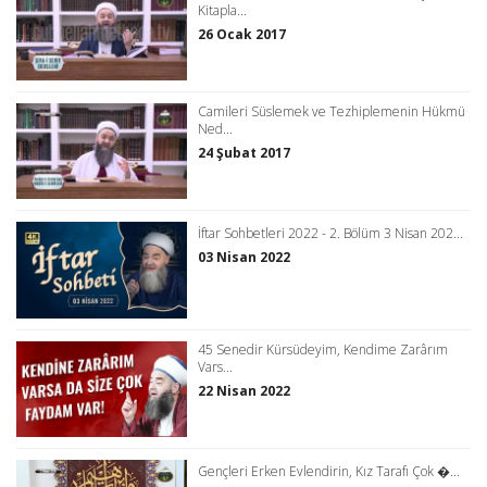
Kitapla...
26 Ocak 2017
Camileri Süslemek ve Tezhiplemenin Hükmü
Ned...
24 Şubat 2017
İftar Sohbetleri 2022 - 2. Bölüm 3 Nisan 202...
03 Nisan 2022
45 Senedir Kürsüdeyim, Kendime Zarârım
Vars...
22 Nisan 2022
Gençleri Erken Evlendirin, Kız Tarafı Çok �...