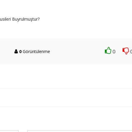
sileri Buyrulmuştur?
0
0
Görüntülenme