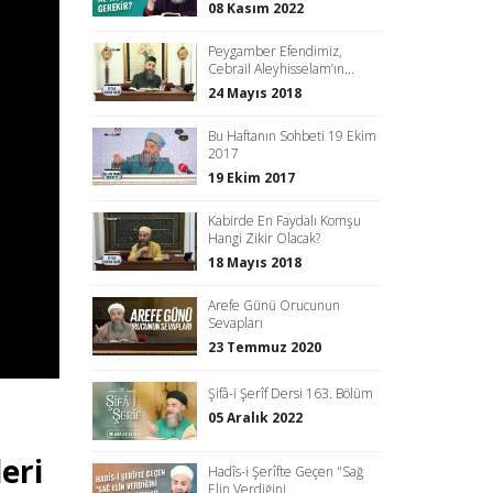
08 Kasım 2022
Peygamber Efendimiz,
Cebrail Aleyhisselam’ın...
24 Mayıs 2018
Bu Haftanın Sohbeti 19 Ekim
2017
19 Ekim 2017
Kabirde En Faydalı Komşu
Hangi Zikir Olacak?
18 Mayıs 2018
Arefe Günü Orucunun
Sevapları
23 Temmuz 2020
Şifâ-i Şerîf Dersi 163. Bölüm
05 Aralık 2022
eri
Hadîs-i Şerîfte Geçen "Sağ
Elin Verdiğini...