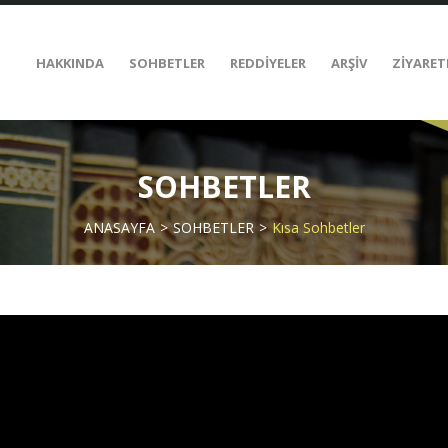
HAKKINDA
SOHBETLER
REDDİYELER
ARŞİV
ZİYARET
SOHBETLER
ANASAYFA
SOHBETLER
Kısa Sohbetler