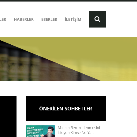
LER
HABERLER
ESERLER
İLETİŞİM
ÖNERİLEN SOHBETLER
Malının Bereketlenmesini
İsteyen Kimse Ne Ya...