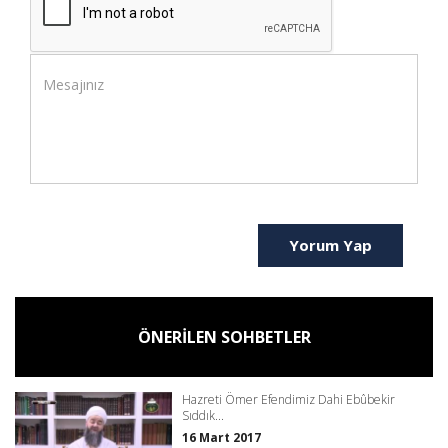
Yorum Yap
ÖNERİLEN SOHBETLER
Hazreti Ömer Efendimiz Dahi Ebûbekir
Sıddık...
16 Mart 2017