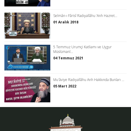
Selmân-ı Fârisî Radıyallâhu ‘Anh Hazret...
01 Aralık 2018
5 Temmuz Urumçi Katliamı ve Uygur
Müslümanl...
04 Temmuz 2021
Mu'âviye Radıyallâhu Anh Hakkında Bunları ...
05 Mart 2022