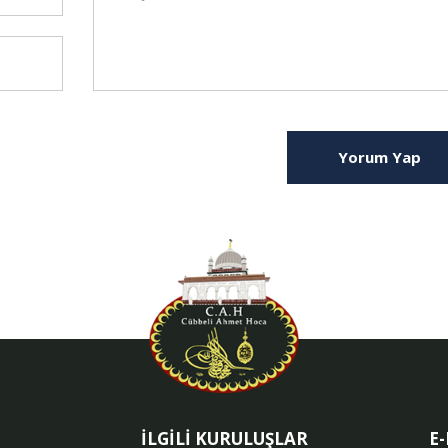
Yorum Yap
İLGİLİ KURULUŞLAR
E