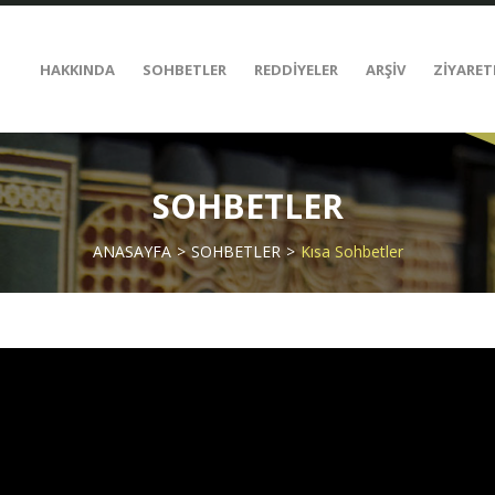
HAKKINDA
SOHBETLER
REDDİYELER
ARŞİV
ZİYARET
SOHBETLER
ANASAYFA
SOHBETLER
Kısa Sohbetler