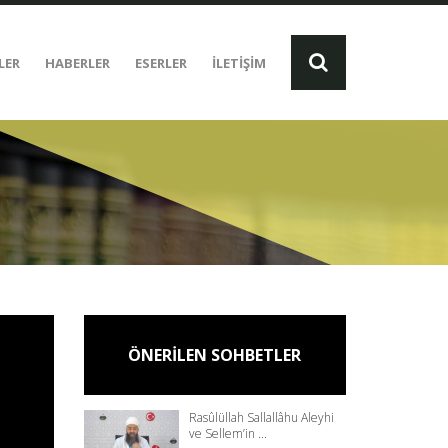
LER
HABERLER
ESERLER
İLETİŞİM
ÖNERİLEN SOHBETLER
Rasûlüllah Sallallâhu Aleyhi
ve Sellem’in ...