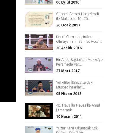
06 Eylül 2016
Cübbeli Ahmet Hocaefendi
ile Mukâbele 10. Cü...
26 Ocak 2017
Kendi Cemaatlerinden
Olmayan Ehli Sünnet Hocal...
30 Aralık 2016
Bir Anda Bağdat’tan Mekke’ye
Kerametle Var...
27 Mart 2017
Yetkililer İlahiyatlardaki
Müspet İnsanları...
05 Nisan 2018
40. Heva İle Heves İle Amel
Etmemek
10 Kasım 2011
Yüzer Kere Okunacak Çok
Fazîletli Beş Zikir