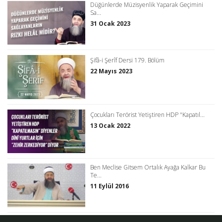
Düğünlerde Müzisyenlik Yaparak Geçimini
Sa...
31 Ocak 2023
Şifâ-i Şerîf Dersi 179. Bölüm
22 Mayıs 2023
Çocukları Terörist Yetiştiren HDP "Kapatıl...
13 Ocak 2022
Ben Meclise Gitsem Ortalık Ayağa Kalkar Bu
Te...
11 Eylül 2016