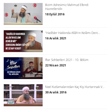
Bizim Adresimiz Mahmud Efendi
Hazretleridir.
18 Eylül 2016
"Hadîsler Hakkında Allâh’ın Kelâmı Deni...
16 Aralık 2021
İftar Sohbetleri 2021 - 10. Bölüm
22 Nisan 2021
Noel Kutlamalarından Kaç Kişi Kurtarırsak V...
30 Aralık 2016