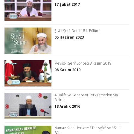
17 Şubat 2017
Şifâ-i Şerîf Dersi 181. Bölüm
05 Haziran 2023
Mevlîd-i Şerîf Sohbeti 8 Kasım 2019
08 Kasım 2019
4 Halife ve Sehabe’yi Terk Etmeden Şia
Bizim...
18 Aralık 2016
Namaz Kılan Herkese "Tahiyyât" ve "Salli-
Bâr...