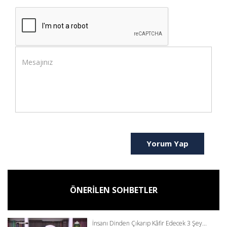
Yorum Yap
ÖNERİLEN SOHBETLER
İnsanı Dinden Çıkarıp Kâfir Edecek 3 Şey...