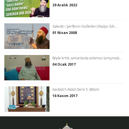
29 Aralık 2022
Salevât-ı Şerîfenin Fazîletleri (Radyo Soh...
01 Nisan 2008
Böyle kritik zamanlarda anlamsız tartışmala...
04 Ocak 2017
Kavâidü'l-Akâid Dersi 5. Bölüm
16 Kasım 2017