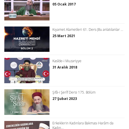
05 Ocak 2017
Kıyamet Alametleri 61. Ders (Bu anlatılanlar ...
25 Mart 2021
Kasîde-i Muzariyye
31 Aralık 2018
Şifâ-i Şerîf Dersi 175. Bölüm
27 Şubat 2023
Erkeklerin Kadınlara Bakması Harâm da
Kadın...