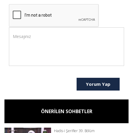
Yorum Yap
ÖNERİLEN SOHBETLER
Hadis-i Şerifler 39. Bölüm