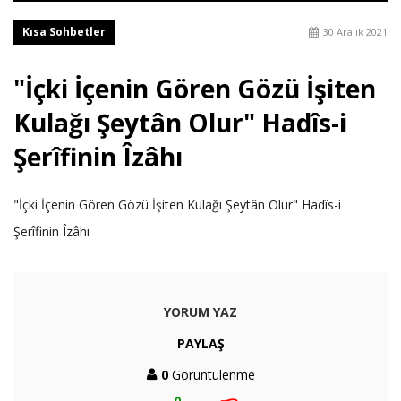
Kısa Sohbetler
30 Aralık 2021
"İçki İçenin Gören Gözü İşiten
Kulağı Şeytân Olur" Hadîs-i
Şerîfinin Îzâhı
"İçki İçenin Gören Gözü İşiten Kulağı Şeytân Olur" Hadîs-i
Şerîfinin Îzâhı
YORUM YAZ
PAYLAŞ
0
Görüntülenme