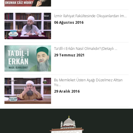
İzmir İlahiyat Fakültesinde Okuyanlardan İm...
06 Ağustos 2016
Ta'dîl-i Erkân Nasıl Olmalıdır? (Detaylı ...
29 Temmuz 2021
Bu Memleket Üsten Aşağı Düzelmez Alttan
Yu...
29 Aralık 2016