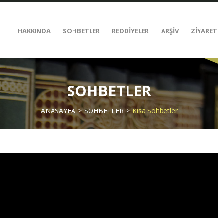
HAKKINDA
SOHBETLER
REDDİYELER
ARŞİV
ZİYARET
SOHBETLER
ANASAYFA
SOHBETLER
Kısa Sohbetler