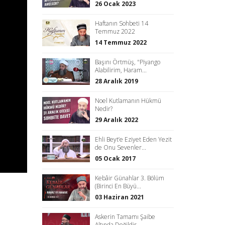
26 Ocak 2023
Haftanın Sohbeti 14
Temmuz 2022
14 Temmuz 2022
Başını Örtmüş, "Piyango
Alabilirim, Haram...
28 Aralık 2019
Noel Kutlamanın Hükmü
Nedir?
29 Aralık 2022
Ehli Beyt’e Eziyet Eden Yezit
de Onu Sevenler...
05 Ocak 2017
Kebâir Günahlar 3. Bölüm
(Birinci En Büyü...
03 Haziran 2021
Askerin Tamamı Şaibe
Altında Değildir.