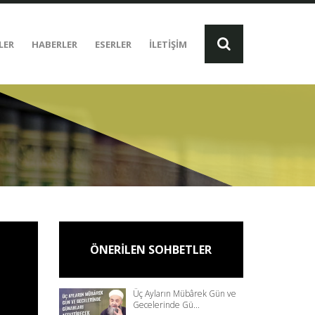
LER
HABERLER
ESERLER
İLETİŞİM
ÖNERİLEN SOHBETLER
Üç Ayların Mübârek Gün ve
Gecelerinde Gü...