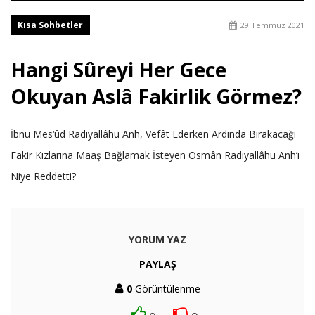
Kısa Sohbetler
29 Temmuz 2021
Hangi Sûreyi Her Gece
Okuyan Aslâ Fakirlik Görmez?
İbnü Mes‘ûd Radıyallâhu Anh, Vefât Ederken Ardında Bırakacağı
Fakir Kızlarına Maaş Bağlamak İsteyen Osmân Radıyallâhu Anh’ı
Niye Reddetti?
YORUM YAZ
PAYLAŞ
0
Görüntülenme