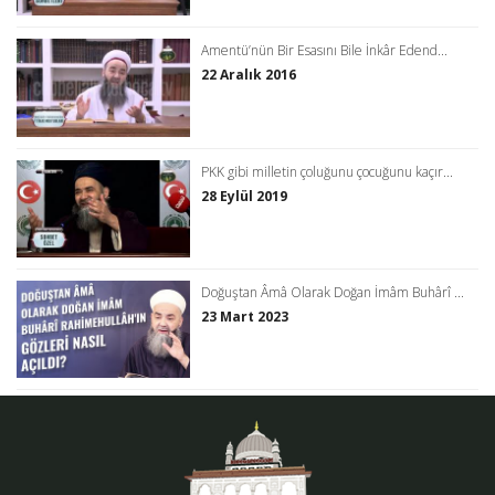
Amentü’nün Bir Esasını Bile İnkâr Edend...
22 Aralık 2016
PKK gibi milletin çoluğunu çocuğunu kaçır...
28 Eylül 2019
Doğuştan Âmâ Olarak Doğan İmâm Buhârî ...
23 Mart 2023