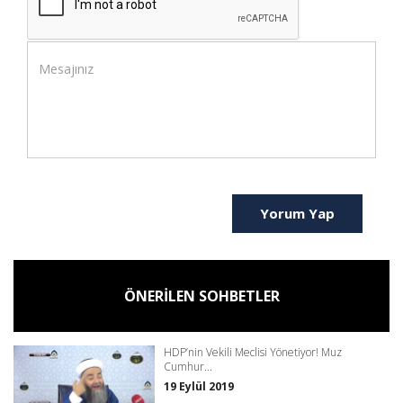
Yorum Yap
ÖNERİLEN SOHBETLER
HDP’nin Vekili Meclisi Yönetiyor! Muz
Cumhur...
19 Eylül 2019