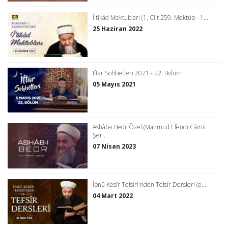
İ'tikâd Mektubları (1. Cilt 259. Mektûb - 1...
25 Haziran 2022
İftar Sohbetleri 2021 - 22. Bölüm
05 Mayıs 2021
Ashâb-ı Bedr Özel (Mahmud Efendi Câmii
Şer...
07 Nisan 2023
İbnü Kesîr Tefsîri'nden Tefsîr Dersleri (e...
04 Mart 2022