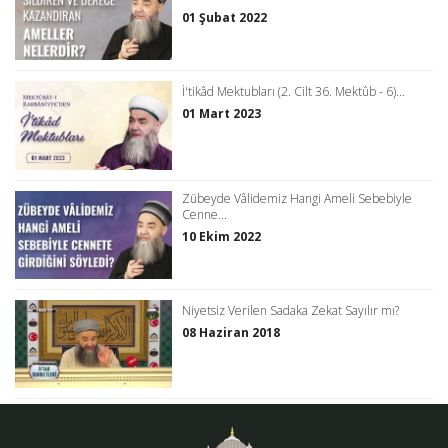
01 Şubat 2022
İ'tikâd Mektubları (2. Cilt 36. Mektûb - 6)...
01 Mart 2023
Zübeyde Vâlidemiz Hangi Ameli Sebebiyle
Cenne...
10 Ekim 2022
Niyetsiz Verilen Sadaka Zekat Sayılır mı?
08 Haziran 2018