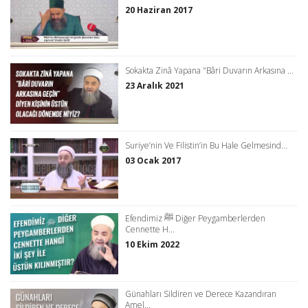
20 Haziran 2017
Sokakta Zinâ Yapana "Bâri Duvarın Arkasına ...
23 Aralık 2021
Suriye’nin Ve Filistin’in Bu Hale Gelmesind...
03 Ocak 2017
Efendimiz ﷺ Diğer Peygamberlerden
Cennette H...
10 Ekim 2022
Günahları Sildiren ve Derece Kazandıran
Amel...