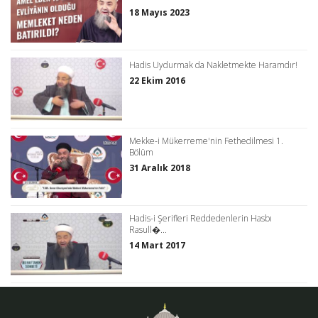
18 Mayıs 2023
Hadis Uydurmak da Nakletmekte Haramdır!
22 Ekim 2016
Mekke-i Mükerreme'nin Fethedilmesi 1.
Bölüm
31 Aralık 2018
Hadis-i Şerifleri Reddedenlerin Hasbı
Rasull�...
14 Mart 2017