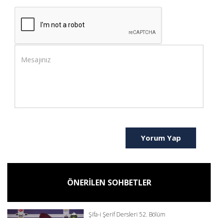
Yorum Yap
ÖNERİLEN SOHBETLER
Şifa-i Şerif Dersleri 52. Bölüm