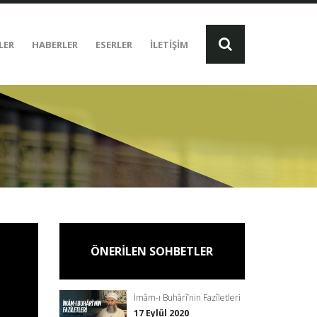
LER
HABERLER
ESERLER
İLETİŞİM
ÖNERİLEN SOHBETLER
İmâm-ı Buhârî’nin Fazîletleri
17 Eylül 2020