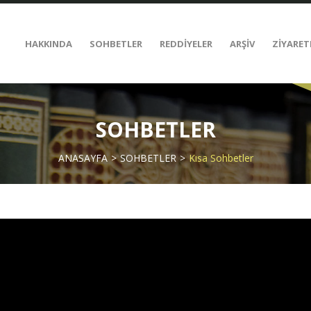
HAKKINDA
SOHBETLER
REDDİYELER
ARŞİV
ZİYARET
SOHBETLER
ANASAYFA
SOHBETLER
Kısa Sohbetler