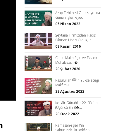
Azap Tehlikesi Olmasaydı da
Günah İşlemeyec...
05 Nisan 2022
Şeytana Tirmiziden Hadis
Okusan Hadis Olduğun...
08 Kasım 2016
Canın Malın Eşin ve Evladın
Muhafazası İ�...
20 Şubat 2020
Rasûlüllâh ﷺ’in Yükseleceği
Makâm-ı ...
22 Ağustos 2022
Kebâir Günahlar 22. Bölüm
(Üçüncü En B�...
20 Ocak 2022
n
Ramazan-ı Şerîf'in
Sahurunda İki Rekât Kı...