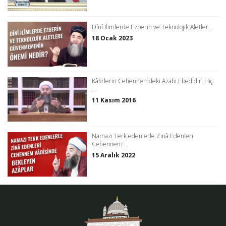
Dînî İlimlerde Ezberin ve Teknolojik Aletler...
18 Ocak 2023
Kâfirlerin Cehennemdeki Azabı Ebedidir. Hiç
...
11 Kasım 2016
Namazı Terk edenlerle Zinâ Edenleri
Cehennem ...
15 Aralık 2022