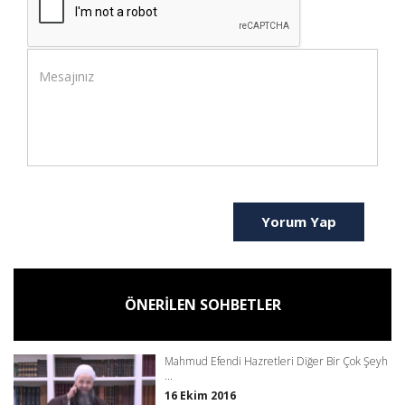
Yorum Yap
ÖNERİLEN SOHBETLER
Mahmud Efendi Hazretleri Diğer Bir Çok Şeyh
...
16 Ekim 2016