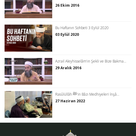
26 Ekim 2016
Bu Haftanın Sohbeti 3 Eylül 2020
03 Eylül 2020
Azrail Aleyhisselâm’ın Şekli ve Bize Bakma...
29 Aralık 2016
Rasûlüllâh ﷺ'in Bâzı Medhiyeleri İnşâ...
27 Haziran 2022