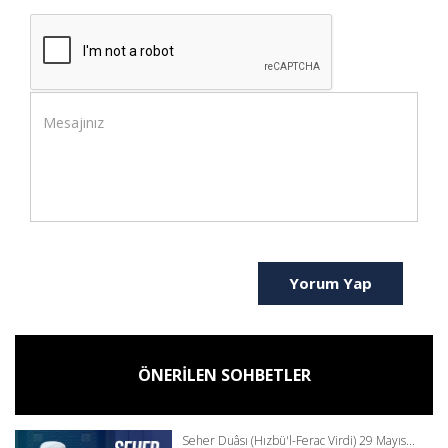
Yorum Yap
ÖNERİLEN SOHBETLER
Seher Duâsı (Hızbü'l-Ferac Virdi) 29 Mayıs...