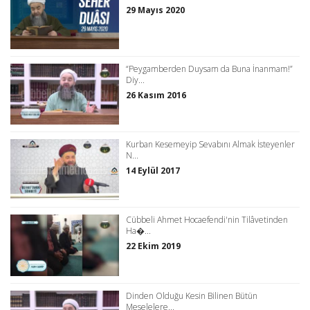
29 Mayıs 2020
“Peygamberden Duysam da Buna İnanmam!”
Diy...
26 Kasım 2016
Kurban Kesemeyip Sevabını Almak İsteyenler
N...
14 Eylül 2017
Cübbeli Ahmet Hocaefendi'nin Tilâvetinden
Ha�...
22 Ekim 2019
Dinden Olduğu Kesin Bilinen Bütün
Meselelere...