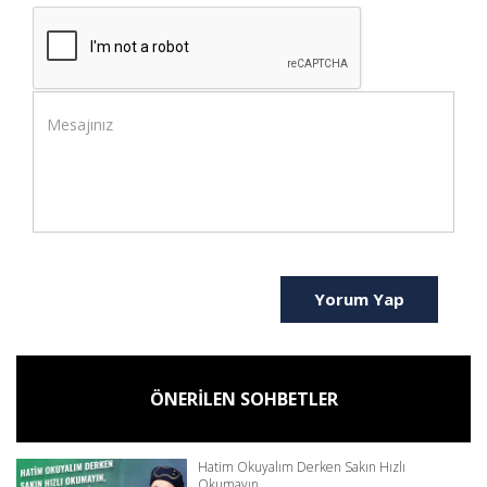
Yorum Yap
ÖNERİLEN SOHBETLER
Hatim Okuyalım Derken Sakın Hızlı
Okumayın...