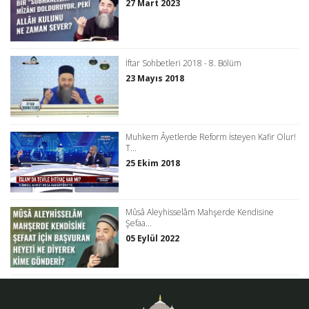
27 Mart 2023
İftar Sohbetleri 2018 - 8. Bölüm
23 Mayıs 2018
Muhkem Âyetlerde Reform İsteyen Kafir Olur!
T...
25 Ekim 2018
Mûsâ Aleyhisselâm Mahşerde Kendisine
Şefaa...
05 Eylül 2022