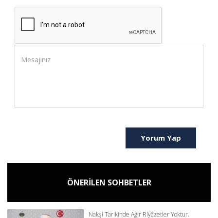
Yorum Yap
ÖNERİLEN SOHBETLER
Nakşi Tarikinde Ağır Riyâzetler Yoktur.