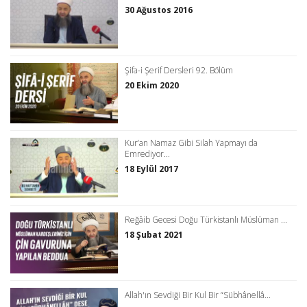
30 Ağustos 2016
Şifa-i Şerif Dersleri 92. Bölüm
20 Ekim 2020
Kur’an Namaz Gibi Silah Yapmayı da
Emrediyor...
18 Eylül 2017
Reğâib Gecesi Doğu Türkistanlı Müslüman ...
18 Şubat 2021
Allah'ın Sevdiği Bir Kul Bir “Sübhânellâ...