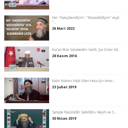
Her "Nakşibendîyim", "Müceddidîyim" veyâ
"...
26 Mart 2022
Kur’an Bize Sahabeden Geldi, Şia Onları Kâ...
28 Kasım 2016
Kabir Azabını İnkâr Eden Hoca İçin İsmai...
23 Şubat 2019
Sahabe Rasûlüllâh Sallellâhu ‘Aleyhi ve S...
30 Nisan 2019