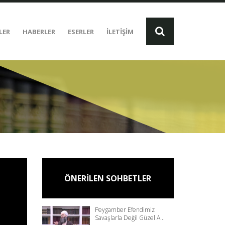
LER
HABERLER
ESERLER
İLETİŞİM
ÖNERİLEN SOHBETLER
Peygamber Efendimiz
Savaşlarla Değil Güzel A...