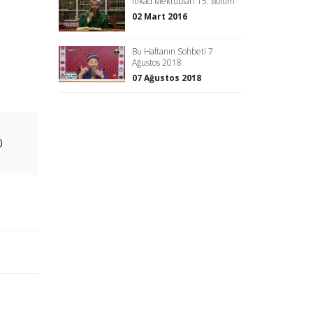
İtikad Mektubları 15. Bölüm
02 Mart 2016
n
Bu Haftanın Sohbeti 7
Ağustos 2018
07 Ağustos 2018
0