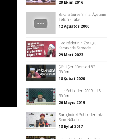
29 Ekim 2016
Bakara Sûresi'nin 2. Âyetinin
Tefsîri - Takv...
12 Ağustos 2006
Hac İbâdetinin Zorluğu
Karşısında Sabrede...
29 Mart 2023
Şifa-i Şerif Dersleri 82.
Bölüm
18 Şubat 2020
İftar Sohbetleri 2019 - 16.
Bölüm
26 Mayıs 2019
Sur İçindeki Sohbetlerimiz
Sınır Nöbetidir...
13 Eylül 2017