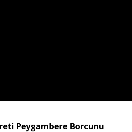
zreti Peygambere Borcunu