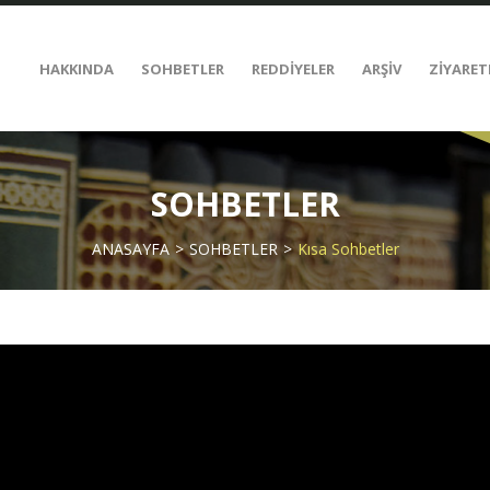
HAKKINDA
SOHBETLER
REDDİYELER
ARŞİV
ZİYARET
SOHBETLER
ANASAYFA
SOHBETLER
Kısa Sohbetler