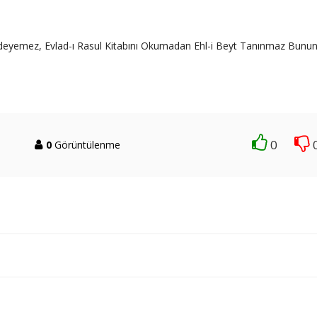
eyemez, Evlad-ı Rasul Kitabını Okumadan Ehl-i Beyt Tanınmaz Bunu
0
0
Görüntülenme