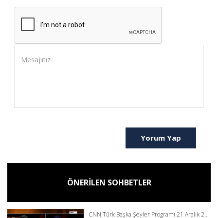
Yorum Yap
ÖNERİLEN SOHBETLER
CNN Türk Başka Şeyler Programı 21 Aralık 2...