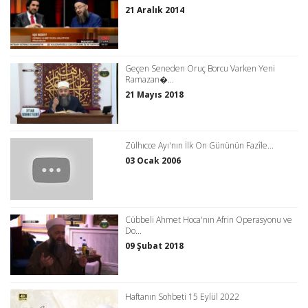
21 Aralık 2014
Geçen Seneden Oruç Borcu Varken Yeni
Ramazan�...
21 Mayıs 2018
Zülhıcce Ayı'nın İlk On Gününün Fazîle...
03 Ocak 2006
Cübbeli Ahmet Hoca'nın Afrin Operasyonu ve
Do...
09 Şubat 2018
Haftanın Sohbeti 15 Eylül 2022