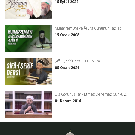
15 Eylül 2022
Muharrem Ayı ve Âşûrâ Gününün Fazîleti...
15 Ocak 2008
Şifâ-i Şerîf Dersi 100. Bölüm
05 Ocak 2021
Dış Görünüş Fark Etmez Denemez Çünkü Z...
01 Kasım 2016