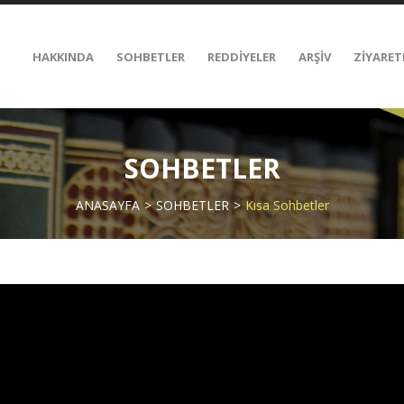
HAKKINDA
SOHBETLER
REDDİYELER
ARŞİV
ZİYARET
SOHBETLER
ANASAYFA
SOHBETLER
Kısa Sohbetler