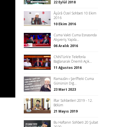
22 Eylül 2018
Âşûrâ Özel Sohbeti 10 Ekim
2016
10 Ekim 2016
Cuma Vakti Cuma Esnasında
Alışveriş Yapıla...
06 Aralık 2016
CNNTürk'e Telefonla
Bağlanarak Önemli Açık...
11 Ağustos 2016
Ramazân-ı Şerîf’teki Cuma
Gününün Diğ...
23 Mart 2023
İftar Sohbetleri 2019 - 12.
Bölüm
21 Mayıs 2019
Bu Haftanın Sohbeti 20 Şubat
2020