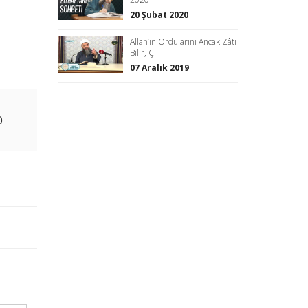
20 Şubat 2020
Allah’ın Ordularını Ancak Zâtı
Bilir, Ç...
07 Aralık 2019
0