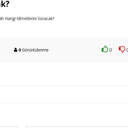
ak?
lah Hangi Nîmetlerini Soracak?
0
0
Görüntülenme