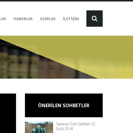
LER
HABERLER
ESERLER
İLETİŞİM
ÖNERİLEN SOHBETLER
Sakarya Özel Sohbeti 22
Eylül 2018