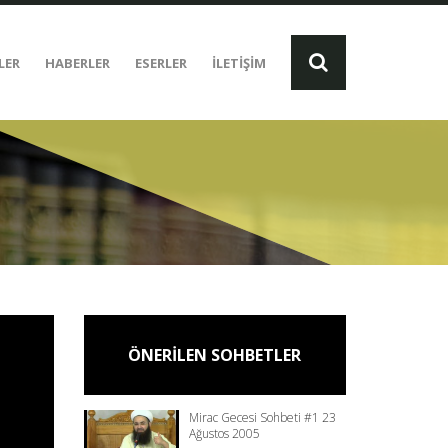
LER
HABERLER
ESERLER
İLETİŞİM
ÖNERİLEN SOHBETLER
Mirac Gecesi Sohbeti #1 23
Ağustos 2005