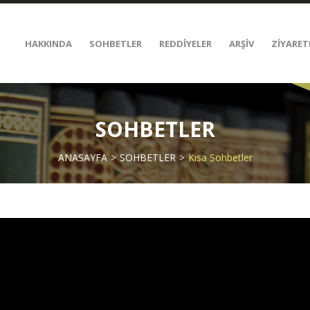
HAKKINDA
SOHBETLER
REDDİYELER
ARŞİV
ZİYARET
SOHBETLER
ANASAYFA
SOHBETLER
Kısa Sohbetler