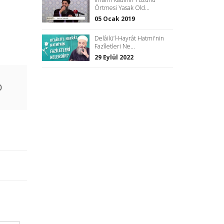
Örtmesi Yasak Old...
05 Ocak 2019
Delâilü’l-Hayrât Hatmi'nin
Fazîletleri Ne...
29 Eylül 2022
0