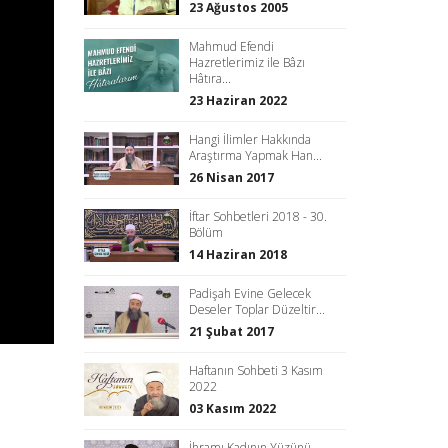
23 Ağustos 2005
Mahmud Efendi
Hazretlerimiz ile Bâzı
Hâtıra...
23 Haziran 2022
Hangi İlimler Hakkında
Araştırma Yapmak Han...
26 Nisan 2017
İftar Sohbetleri 2018 - 30.
Bölüm
14 Haziran 2018
Padişah Evine Gelecek
Deseler Toplar Düzeltir...
21 Şubat 2017
Haftanın Sohbeti 3 Kasım
2022
03 Kasım 2022
İhramı Kadının Yüzünü