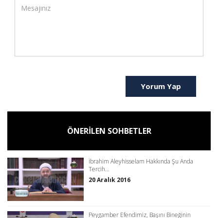
Yorum Yap
ÖNERİLEN SOHBETLER
İbrahim Aleyhisselam Hakkında Şu Anda
Tercih...
20 Aralık 2016
Peygamber Efendimiz, Başını Bineğinin