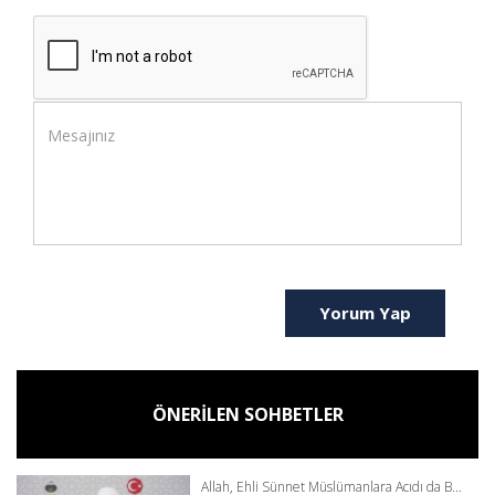
Yorum Yap
ÖNERİLEN SOHBETLER
Allah, Ehli Sünnet Müslümanlara Acıdı da B...