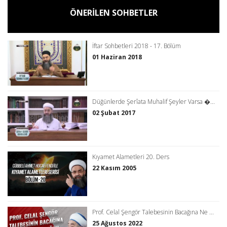
ÖNERİLEN SOHBETLER
İftar Sohbetleri 2018 - 17. Bölüm
01 Haziran 2018
Düğünlerde Şerîata Muhalif Şeyler Varsa �...
02 Şubat 2017
Kıyamet Alametleri 20. Ders
22 Kasım 2005
Prof. Celal Şengör Talebesinin Bacağına Ne ...
25 Ağustos 2022