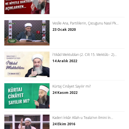
Vesîle Ana, Partililerin, Çocuğunu Nasıl Pk...
23 Ocak 2020
İ'tikâd Mektubları (2. Cilt 15. Mektûb - 2)...
14 Aralık 2022
Kürtaj Cinâyet Sayılır mı?
24 Kasım 2022
Kaderi İnkâr Allah-u Teala’nın İlmini İn...
24 Ekim 2016