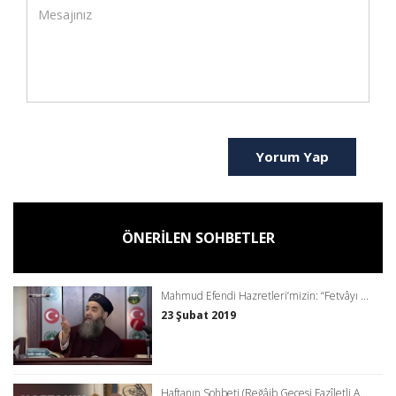
Yorum Yap
ÖNERİLEN SOHBETLER
Mahmud Efendi Hazretleri’mizin: “Fetvâyı ...
23 Şubat 2019
Haftanın Sohbeti (Reğâib Gecesi Fazîletli A...