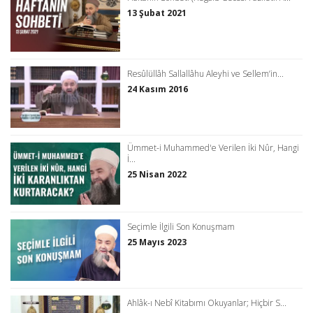
13 Şubat 2021
Resûlüllâh Sallallâhu Aleyhi ve Sellem’in...
24 Kasım 2016
Ümmet-i Muhammed'e Verilen İki Nûr, Hangi
İ...
25 Nisan 2022
Seçimle İlgili Son Konuşmam
25 Mayıs 2023
Ahlâk-ı Nebî Kitabımı Okuyanlar; Hiçbir S...