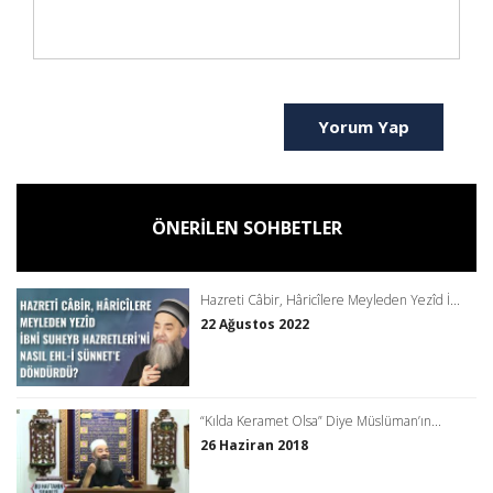
Yorum Yap
ÖNERİLEN SOHBETLER
Hazreti Câbir, Hâricîlere Meyleden Yezîd İ...
22 Ağustos 2022
“Kılda Keramet Olsa” Diye Müslüman’ın...
26 Haziran 2018