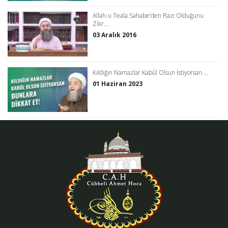
Allah-u Teala Sahabe’den Razı Olduğunu
Zikr...
03 Aralık 2016
Kıldığın Namazlar Kabûl Olsun İstiyorsan ...
01 Haziran 2023