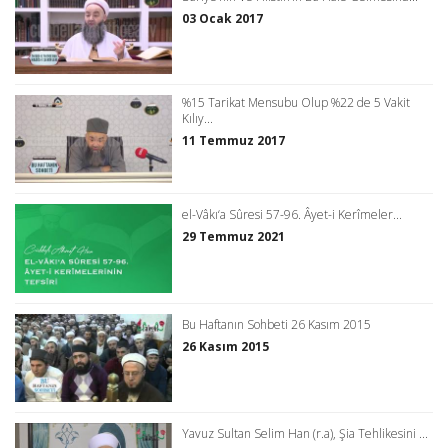
03 Ocak 2017
%15 Tarikat Mensubu Olup %22 de 5 Vakit
Kılıy...
11 Temmuz 2017
el-Vâkı‘a Sûresi 57-96. Âyet-i Kerîmeler...
29 Temmuz 2021
Bu Haftanın Sohbeti 26 Kasım 2015
26 Kasım 2015
Yavuz Sultan Selim Han (r.a), Şia Tehlikesini ...