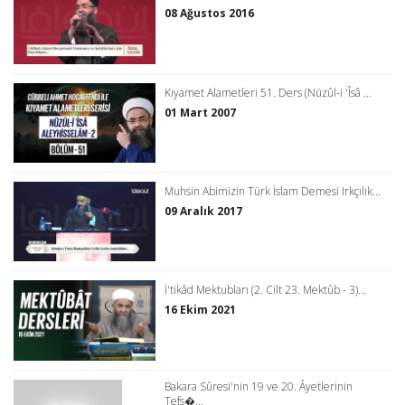
08 Ağustos 2016
Kıyamet Alametleri 51. Ders (Nüzûl-i 'Îsâ ...
01 Mart 2007
Muhsin Abimizin Türk İslam Demesi Irkçılık...
09 Aralık 2017
İ'tikâd Mektubları (2. Cilt 23. Mektûb - 3)...
16 Ekim 2021
Bakara Sûresi'nin 19 ve 20. Âyetlerinin
Tefs�...