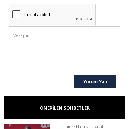
Yorum Yap
ÖNERİLEN SOHBETLER
Rabbimizin Bedduası Mutlaka Çıkar.