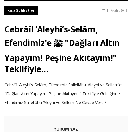
Kısa Sohbetler
11 Aralık 2018
Cebrâîl ‘Aleyhi’s-Selâm,
Efendimiz'e ﷺ "Dağları Altın
Yapayım! Peşine Akıtayım!"
Teklifiyle...
Cebrâîl ‘Aleyhi’s-Selâm, Efendimiz Sallellâhu ‘Aleyhi ve Sellem’e:
"Dağları Altın Yapayım! Peşine Akıtayım!" Teklifiyle Geldiğinde
Efendimiz Sallellâhu ‘Aleyhi ve Sellem Ne Cevap Verdi?
YORUM YAZ