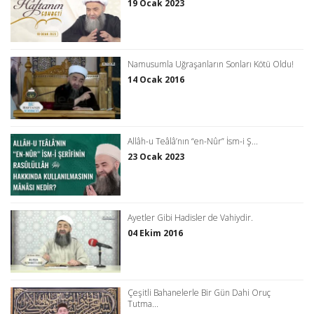
19 Ocak 2023
Namusumla Uğraşanların Sonları Kötü Oldu!
14 Ocak 2016
Allâh-u Teâlâ’nın “en-Nûr” İsm-i Ş...
23 Ocak 2023
Ayetler Gibi Hadisler de Vahiydir.
04 Ekim 2016
Çeşitli Bahanelerle Bir Gün Dahi Oruç
Tutma...