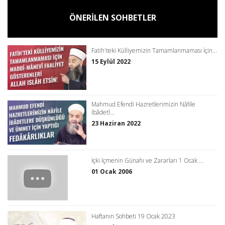
ÖNERİLEN SOHBETLER
Fatih'teki Külliyemizin Tamamlanmaması İçin...
15 Eylül 2022
Mahmud Efendi Hazretlerimizin Nâfile
İbâdetl...
23 Haziran 2022
İçki İçmenin Günahı ve Zararları 1 Ocak ...
01 Ocak 2006
Haftanın Sohbeti 19 Ocak 2023