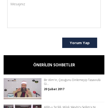
Yorum Yap
ÖNERİLEN SOHBETLER
Bir Alim'in, Çocuğunu Dinlemeyip Tasavvufa
Gi...
20 Şubat 2017
Allâh-u Te'âlâ, Mûsâ 'Aleyhi's-Selâm'a Ni...