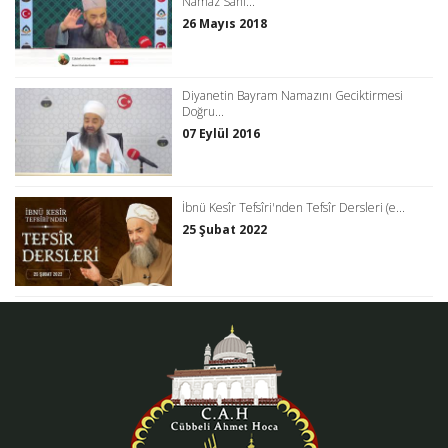
Namaz Sahi...
26 Mayıs 2018
Diyanetin Bayram Namazını Geciktirmesi
Doğru...
07 Eylül 2016
İbnü Kesîr Tefsîri'nden Tefsîr Dersleri (e...
25 Şubat 2022