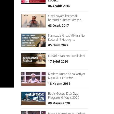
Kad�...
06 Aralık 2016
Özel hayata karışmak
haramdır! Kimse kimsen...
03 Ocak 2017
Namazda Kıraat Miktârı Ne
Kadardır? Hep Ayn...
05 Ekim 2022
Buhârî Kitabının Özellikleri
17 Eylül 2020
Madem Kuran Sana Yetiyor
Niçin 20 Cilt Tefsir ...
18 Kasım 2016
Bedir Gecesi Duâ Özel
Programı 9 Mayıs 2020
09 Mayıs 2020
İtikad Mektupları 49. Bölüm