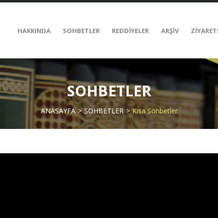
HAKKINDA
SOHBETLER
REDDİYELER
ARŞİV
ZİYARET
SOHBETLER
ANASAYFA
SOHBETLER
Kısa Sohbetler