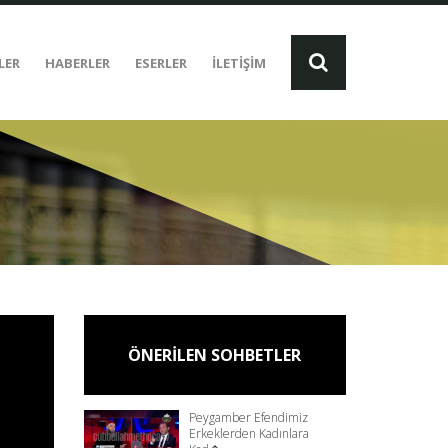
LER
HABERLER
ESERLER
İLETİŞİM
ÖNERİLEN SOHBETLER
Peygamber Efendimiz
Erkeklerden Kadınlara