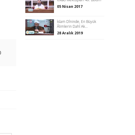
05 Nisan 2017
İslam Dîninde, En Büyük
Âlimlerin Dahî Ak...
28 Aralık 2019
0