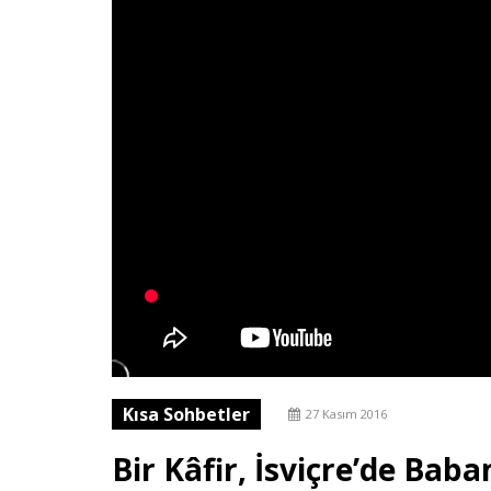
Kısa Sohbetler
27 Kasım 2016
Bir Kâfir, İsviçre’de Ba