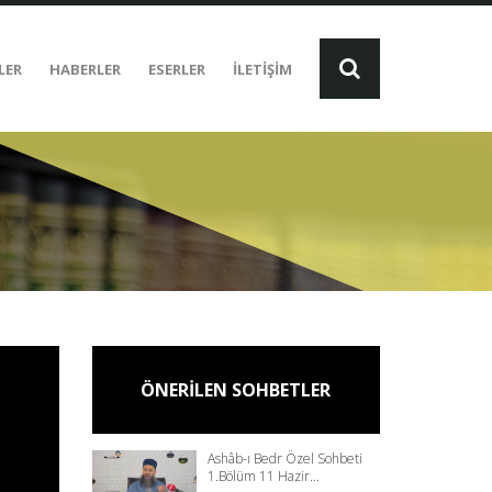
LER
HABERLER
ESERLER
İLETİŞİM
ÖNERİLEN SOHBETLER
Ashâb-ı Bedr Özel Sohbeti
1.Bölüm 11 Hazir...