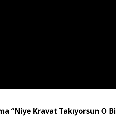
bama “Niye Kravat Takıyorsun O B