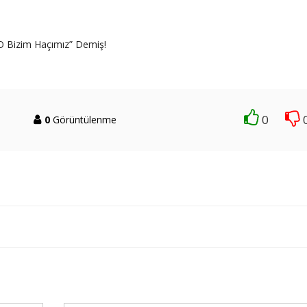
 O Bizim Haçımız” Demiş!
0
0
Görüntülenme