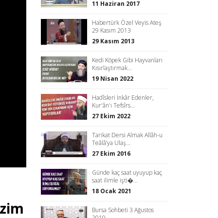
11 Haziran 2017
Habertürk Özel Veyis Ateş
29 Kasım 2013
29 Kasım 2013
Kedi Köpek Gibi Hayvanları
Kısırlaştırmak...
19 Nisan 2022
Hadîsleri İnkâr Edenler,
Kur'ân'ı Tefsîrs...
27 Ekim 2022
Tarikat Dersi Almak Allâh-u
Teâlâ’ya Ulaş...
27 Ekim 2016
Günde kaç saat uyuyup kaç
saat ilimle işti�...
18 Ocak 2021
izim
Bursa Sohbeti 3 Ağustos
2019