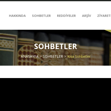
HAKKINDA
SOHBETLER
REDDİYELER
ARŞİV
ZİYARET
SOHBETLER
ANASAYFA
SOHBETLER
Kısa Sohbetler