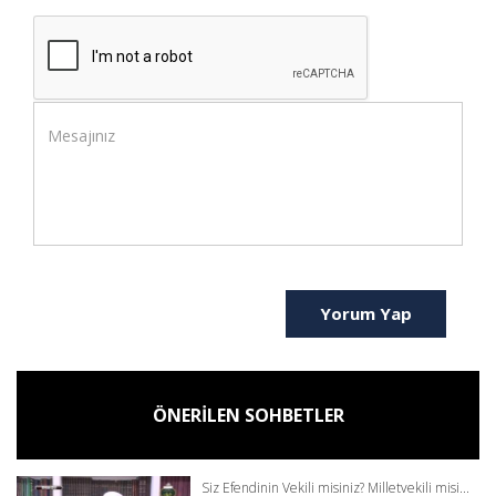
Yorum Yap
ÖNERİLEN SOHBETLER
Siz Efendinin Vekili misiniz? Milletvekili misi...