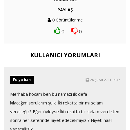
PAYLAŞ
0
Görüntülenme
0
0
KULLANICI YORUMLARI
Fulya ban
26 Şubat 2021 14:47
Merhaba hocam ben bu namazı ilk defa
kılacağım.sorularım şu ki İki rekatta bir mi selam
vereceğiz? Eğer öyleyse İki rekatta bir selam verdikten
sonra her seferinde niyet edecekmiyiz ? Niyeti nasıl
yapacağız ?