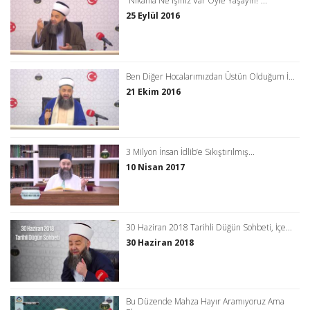
“Nikâhla Ne İşiniz Var Öyle Yaşayın!”...
25 Eylül 2016
Ben Diğer Hocalarımızdan Üstün Olduğum İ...
21 Ekim 2016
3 Milyon İnsan İdlib’e Sıkıştırılmış...
10 Nisan 2017
30 Haziran 2018 Tarihli Düğün Sohbeti, İçe...
30 Haziran 2018
Bu Düzende Mahza Hayır Aramıyoruz Ama