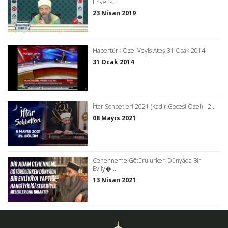
Ehven-...
23 Nisan 2019
Habertürk Özel Veyis Ateş 31 Ocak 2014
31 Ocak 2014
İftar Sohbetleri 2021 (Kadir Gecesi Özel) - 2...
08 Mayıs 2021
Cehenneme Götürülürken Dünyâda Bir
Evliy�...
13 Nisan 2021