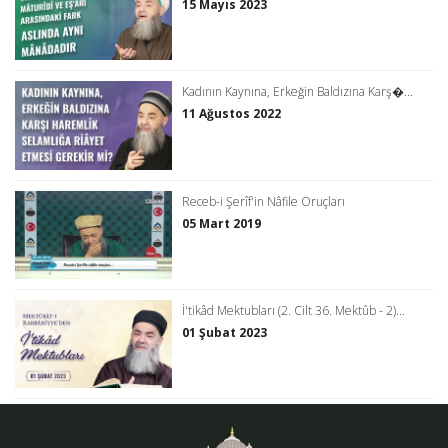
15 Mayıs 2023
Kadının Kaynına, Erkeğin Baldızına Karş�...
11 Ağustos 2022
Receb-i Şerîf'in Nâfile Oruçları
05 Mart 2019
İ'tikâd Mektubları (2. Cilt 36. Mektûb - 2)...
01 Şubat 2023