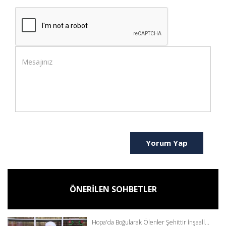
Yorum Yap
ÖNERİLEN SOHBETLER
Hopa'da Boğularak Ölenler Şehittir İnşaall...