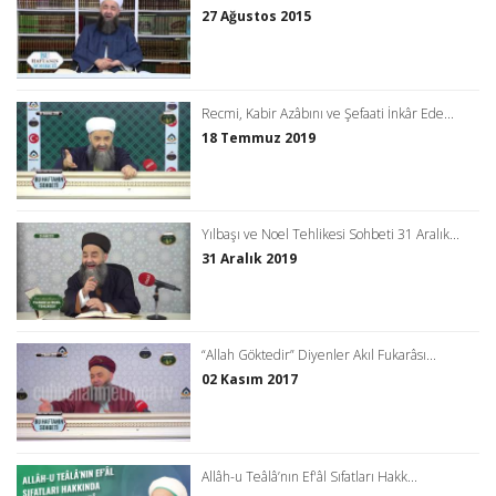
27 Ağustos 2015
Recmi, Kabir Azâbını ve Şefaati İnkâr Ede...
18 Temmuz 2019
Yılbaşı ve Noel Tehlikesi Sohbeti 31 Aralık...
31 Aralık 2019
“Allah Göktedir” Diyenler Akıl Fukarâsı...
02 Kasım 2017
Allâh-u Teâlâ’nın Ef'âl Sıfatları Hakk...