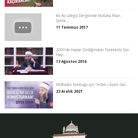
Bu Ay Lalegül Dergisinde Mutlaka İhsan
Şenoc...
11 Temmuz 2017
2000'de Hapse Girdiğimdeki Tevekkülü Son
Hap...
13 Ağustos 2016
Müftüden Korktuğu için "İmâm-ı Âzam Gel...
23 Aralık 2021