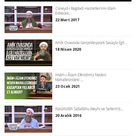
Cüneyd-i Bağdadi Hazretlerinin İdam
Edilecek...
22 Mart 2017
Amîk Ovasında Gerçekleşecek Savaşla İlgil...
18 Nisan 2020
İmâm-ı Âzam Efendimiz Neden
Mahallesindeki ...
23 Ocak 2021
Rasûllüllâh Sallallâhu Aleyhi ve Sellem’d...
20 Aralık 2016