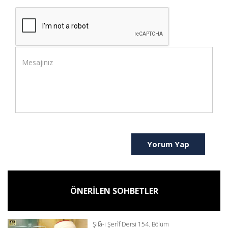
Yorum Yap
ÖNERİLEN SOHBETLER
Şifâ-i Şerîf Dersi 154. Bölüm