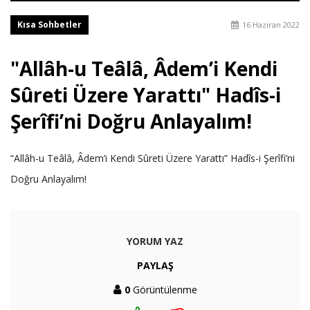
Kısa Sohbetler
16 Haziran 2022
"Allâh-u Teâlâ, Âdem’i Kendi
Sûreti Üzere Yarattı" Hadîs-i
Şerîfi’ni Doğru Anlayalım!
“Allâh-u Teâlâ, Âdem’i Kendi Sûreti Üzere Yarattı” Hadîs-i Şerîfi’ni
Doğru Anlayalım!
YORUM YAZ
PAYLAŞ
0
Görüntülenme