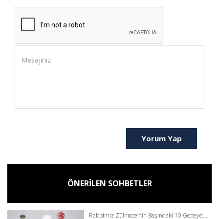
Yorum Yap
ÖNERİLEN SOHBETLER
Rabbimiz Zülhıcce’nin Başındaki 10 Geceye...