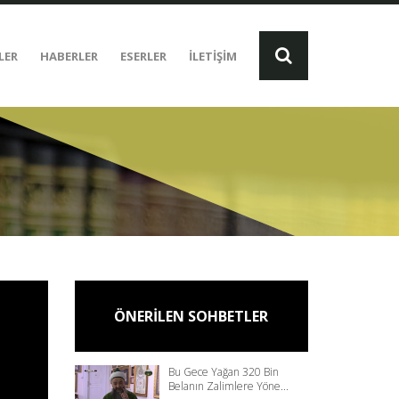
LER
HABERLER
ESERLER
İLETİŞİM
ÖNERİLEN SOHBETLER
Bu Gece Yağan 320 Bin
Belanın Zalimlere Yöne...