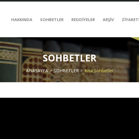
HAKKINDA
SOHBETLER
REDDİYELER
ARŞİV
ZİYARET
SOHBETLER
ANASAYFA
SOHBETLER
Kısa Sohbetler