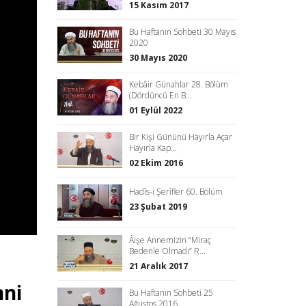
15 Kasım 2017
Bu Haftanın Sohbeti 30 Mayıs
2020
30 Mayıs 2020
Kebâir Günahlar 28. Bölüm
(Dördüncü En B...
01 Eylül 2022
Bir Kişi Gününü Hayırla Açar
Hayırla Kap...
02 Ekim 2016
Hadîs-i Şerîfler 60. Bölüm
23 Şubat 2019
Âişe Annemizin “Miraç
Bedenle Olmadı” R...
21 Aralık 2017
nni
Bu Haftanın Sohbeti 25
Ağustos 2016