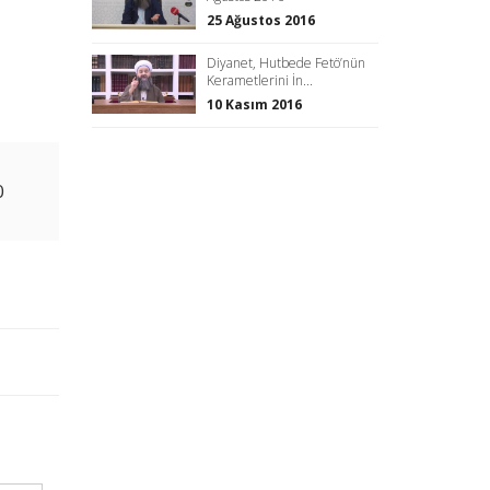
25 Ağustos 2016
Diyanet, Hutbede Fetö’nün
Kerametlerini İn...
10 Kasım 2016
0