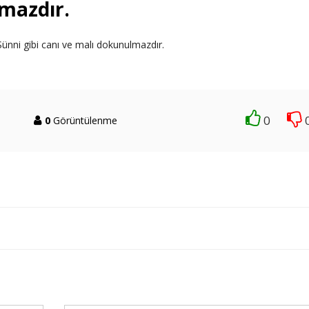
lmazdır.
 Sünni gibi canı ve malı dokunulmazdır.
0
0
Görüntülenme