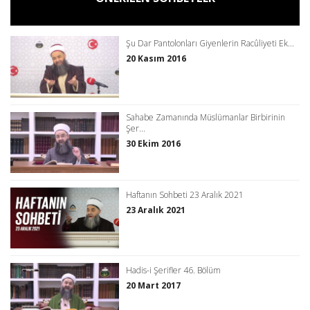
Şu Dar Pantolonları Giyenlerin Racûliyeti Ek...
20 Kasım 2016
Sahabe Zamanında Müslümanlar Birbirinin
Şer...
30 Ekim 2016
Haftanın Sohbeti 23 Aralık 2021
23 Aralık 2021
Hadis-i Şerifler 46. Bölüm
20 Mart 2017