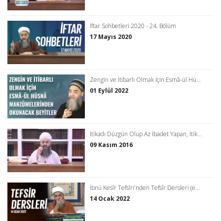
İftar Sohbetleri 2020 - 24. Bölüm
17 Mayıs 2020
Zengin ve İtibarlı Olmak İçin Esmâ-ül Hü...
01 Eylül 2022
İtikadı Düzgün Olup Az İbadet Yapan, İtik...
09 Kasım 2016
İbnü Kesîr Tefsîri'nden Tefsîr Dersleri (e...
14 Ocak 2022