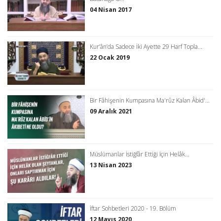
04 Nisan 2017
Kur’ân’da Sadece İki Ayette 29 Harf Topla...
22 Ocak 2019
Bir Fâhişenin Kumpasına Ma'rûz Kalan Âbid'...
09 Aralık 2021
Müslümanlar İstiğfâr Ettiği İçin Helâk...
13 Nisan 2023
İftar Sohbetleri 2020 - 19. Bölüm
12 Mayıs 2020