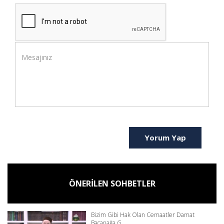
Yorum Yap
ÖNERİLEN SOHBETLER
Bizim Gibi Hak Olan Cemaatler Damat
Bacanağa G...