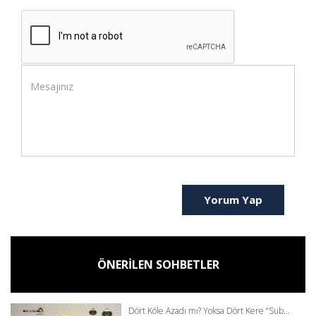
Yorum Yap
ÖNERİLEN SOHBETLER
Dört Köle Azadı mı? Yoksa Dört Kere “Sub...